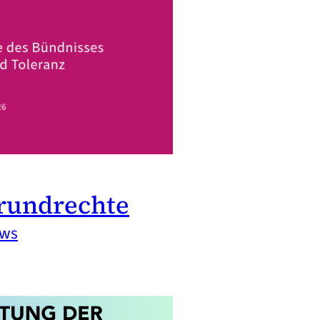
rundrechte
ews