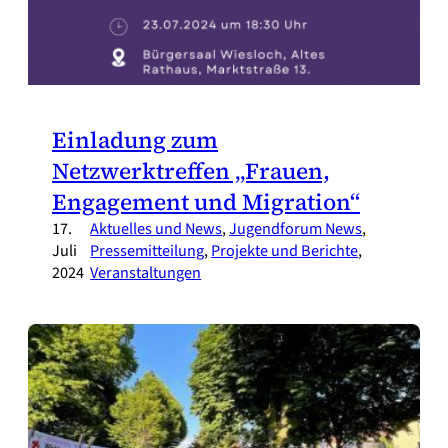
Einladung zum
Netzwerktreffen „Frauen,
Engagement und Migration“
17.
Aktuelles und News
, 
Jugendforum News
, 
Juli
Pressemitteilung
, 
Projekte und Berichte
, 
2024
Veranstaltungen