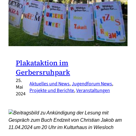
Plakataktion im
Gerbersruhpark
25.
Aktuelles und News
, 
Jugendforum News
, 
Mai
Projekte und Berichte
, 
Veranstaltungen
2024