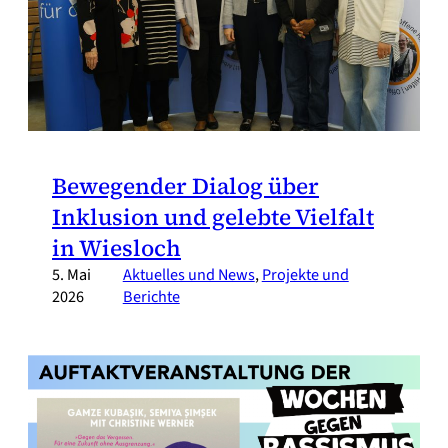
Bewegender Dialog über
Inklusion und gelebte Vielfalt
in Wiesloch
5. Mai
Aktuelles und News
, 
Projekte und
2026
Berichte