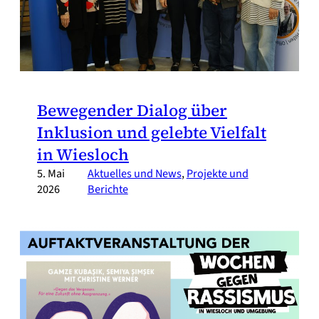
Bewegender Dialog über
Inklusion und gelebte Vielfalt
in Wiesloch
5. Mai
Aktuelles und News
, 
Projekte und
2026
Berichte