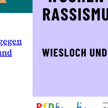
 gegen
und