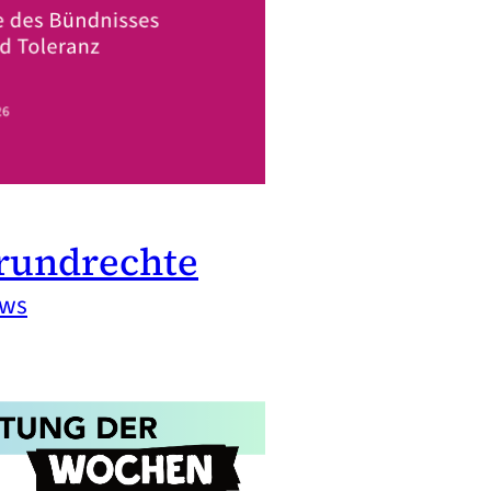
rundrechte
ews