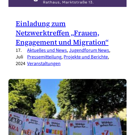
Einladung zum
Netzwerktreffen „Frauen,
Engagement und Migration“
17.
Aktuelles und News
, 
Jugendforum News
, 
Juli
Pressemitteilung
, 
Projekte und Berichte
, 
2024
Veranstaltungen