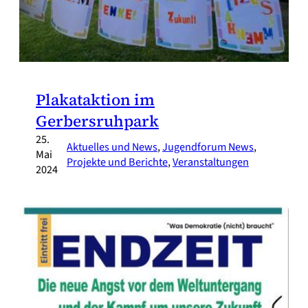
Plakataktion im
Gerbersruhpark
25.
Aktuelles und News
, 
Jugendforum News
, 
Mai
Projekte und Berichte
, 
Veranstaltungen
2024