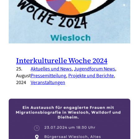
Interkulturelle Woche 2024
25.
Aktuelles und News
, 
Jugendforum News
, 
August
Pressemitteilung
, 
Projekte und Berichte
, 
2024
Veranstaltungen