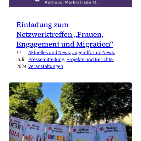
Einladung zum
Netzwerktreffen „Frauen,
Engagement und Migration“
17.
Aktuelles und News
, 
Jugendforum News
, 
Juli
Pressemitteilung
, 
Projekte und Berichte
, 
2024
Veranstaltungen