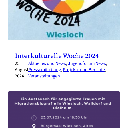
Interkulturelle Woche 2024
25.
Aktuelles und News
, 
Jugendforum News
, 
August
Pressemitteilung
, 
Projekte und Berichte
, 
2024
Veranstaltungen