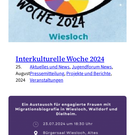
Interkulturelle Woche 2024
25.
Aktuelles und News
, 
Jugendforum News
, 
August
Pressemitteilung
, 
Projekte und Berichte
, 
2024
Veranstaltungen