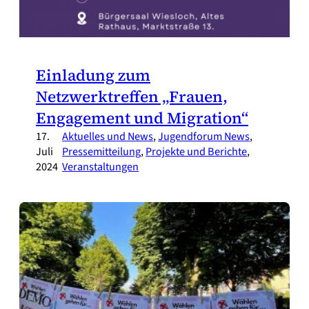
Einladung zum
Netzwerktreffen „Frauen,
Engagement und Migration“
17.
Aktuelles und News
, 
Jugendforum News
, 
Juli
Pressemitteilung
, 
Projekte und Berichte
, 
2024
Veranstaltungen