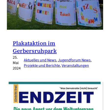
Plakataktion im
Gerbersruhpark
25.
Aktuelles und News
, 
Jugendforum News
, 
Mai
Projekte und Berichte
, 
Veranstaltungen
2024