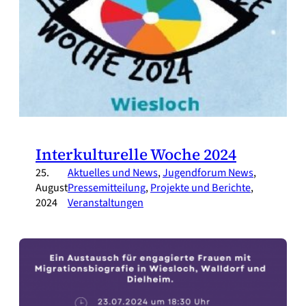
Interkulturelle Woche 2024
25.
Aktuelles und News
, 
Jugendforum News
, 
August
Pressemitteilung
, 
Projekte und Berichte
, 
2024
Veranstaltungen