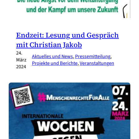
Endzeit: Lesung und Gespräch
mit Christian Jakob
24.
Aktuelles und News
, 
Pressemitteilung
, 
März
Projekte und Berichte
, 
Veranstaltungen
2024