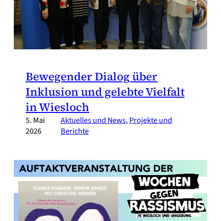
Bewegender Dialog über
Inklusion und gelebte Vielfalt
in Wiesloch
5. Mai
Aktuelles und News
, 
Projekte und
2026
Berichte