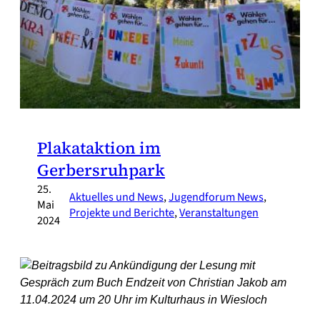
Plakataktion im
Gerbersruhpark
25.
Aktuelles und News
, 
Jugendforum News
, 
Mai
Projekte und Berichte
, 
Veranstaltungen
2024