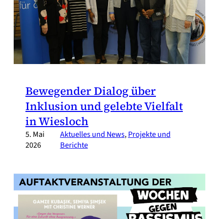
Bewegender Dialog über
Inklusion und gelebte Vielfalt
in Wiesloch
5. Mai
Aktuelles und News
, 
Projekte und
2026
Berichte