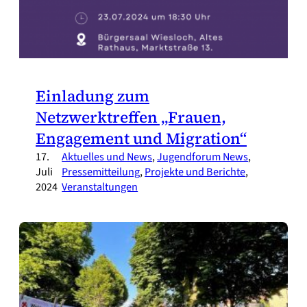
Einladung zum
Netzwerktreffen „Frauen,
Engagement und Migration“
17.
Aktuelles und News
, 
Jugendforum News
, 
Juli
Pressemitteilung
, 
Projekte und Berichte
, 
2024
Veranstaltungen