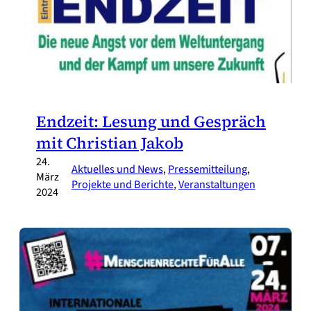
Endzeit: Lesung und Gespräch
mit Christian Jakob
24.
Aktuelles und News
, 
Pressemitteilung
, 
März
Projekte und Berichte
, 
Veranstaltungen
2024