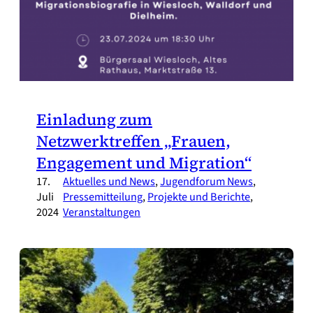
Einladung zum
Netzwerktreffen „Frauen,
Engagement und Migration“
17.
Aktuelles und News
, 
Jugendforum News
, 
Juli
Pressemitteilung
, 
Projekte und Berichte
, 
2024
Veranstaltungen