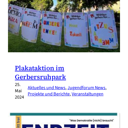
Plakataktion im
Gerbersruhpark
25.
Aktuelles und News
, 
Jugendforum News
, 
Mai
Projekte und Berichte
, 
Veranstaltungen
2024