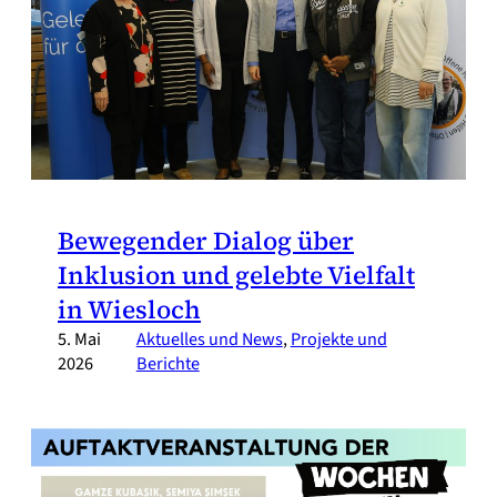
Bewegender Dialog über
Inklusion und gelebte Vielfalt
in Wiesloch
5. Mai
Aktuelles und News
, 
Projekte und
2026
Berichte