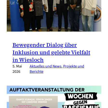
Bewegender Dialog über
Inklusion und gelebte Vielfalt
in Wiesloch
5. Mai
Aktuelles und News
, 
Projekte und
2026
Berichte