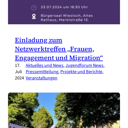
Einladung zum
Netzwerktreffen „Frauen,
Engagement und Migration“
17.
Aktuelles und News
, 
Jugendforum News
, 
Juli
Pressemitteilung
, 
Projekte und Berichte
, 
2024
Veranstaltungen