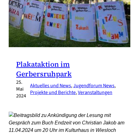
Plakataktion im
Gerbersruhpark
25.
Aktuelles und News
, 
Jugendforum News
, 
Mai
Projekte und Berichte
, 
Veranstaltungen
2024