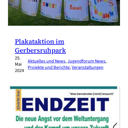
Plakataktion im
Gerbersruhpark
25.
Aktuelles und News
, 
Jugendforum News
, 
Mai
Projekte und Berichte
, 
Veranstaltungen
2024