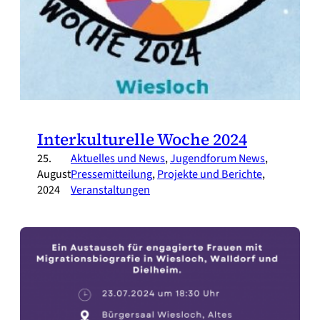
Interkulturelle Woche 2024
25.
Aktuelles und News
, 
Jugendforum News
, 
August
Pressemitteilung
, 
Projekte und Berichte
, 
2024
Veranstaltungen