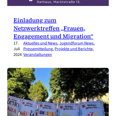
Einladung zum
Netzwerktreffen „Frauen,
Engagement und Migration“
17.
Aktuelles und News
, 
Jugendforum News
, 
Juli
Pressemitteilung
, 
Projekte und Berichte
, 
2024
Veranstaltungen