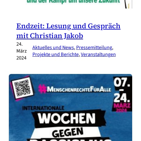
Endzeit: Lesung und Gespräch
mit Christian Jakob
24.
Aktuelles und News
, 
Pressemitteilung
, 
März
Projekte und Berichte
, 
Veranstaltungen
2024