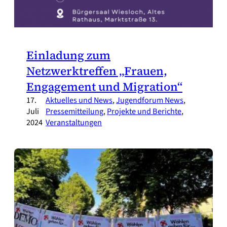
Einladung zum
Netzwerktreffen „Frauen,
Engagement und Migration“
17.
Aktuelles und News
, 
Jugendforum News
, 
Juli
Pressemitteilung
, 
Projekte und Berichte
, 
2024
Veranstaltungen