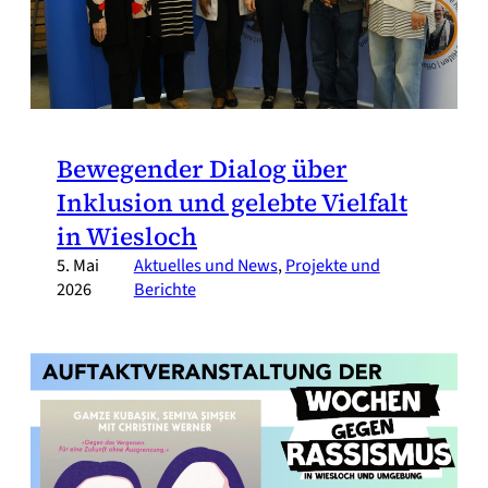
Bewegender Dialog über
Inklusion und gelebte Vielfalt
in Wiesloch
5. Mai
Aktuelles und News
, 
Projekte und
2026
Berichte