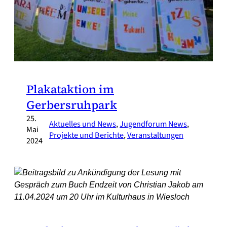
Plakataktion im
Gerbersruhpark
25.
Aktuelles und News
, 
Jugendforum News
, 
Mai
Projekte und Berichte
, 
Veranstaltungen
2024