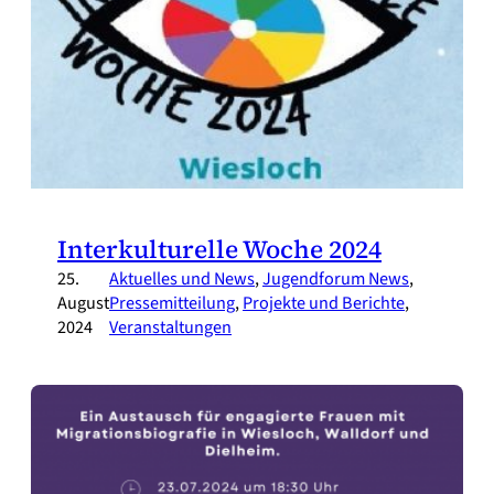
Interkulturelle Woche 2024
25.
Aktuelles und News
, 
Jugendforum News
, 
August
Pressemitteilung
, 
Projekte und Berichte
, 
2024
Veranstaltungen