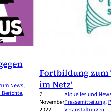
 gegen
Fortbildung zum
im Netz‘
rum News
, 
 Berichte
, 
7.
Aktuelles und New
November
Pressemitteilung
, 
P
2022
Veranstaltungen