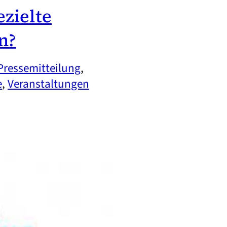
ezielte
n?
Pressemitteilung
, 
e
, 
Veranstaltungen