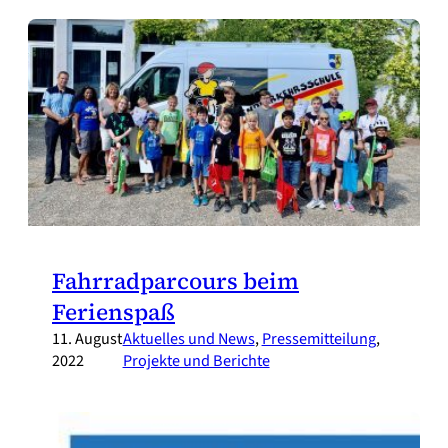
Fahrradparcours beim
Ferienspaß
11. August
Aktuelles und News
, 
Pressemitteilung
, 
2022
Projekte und Berichte