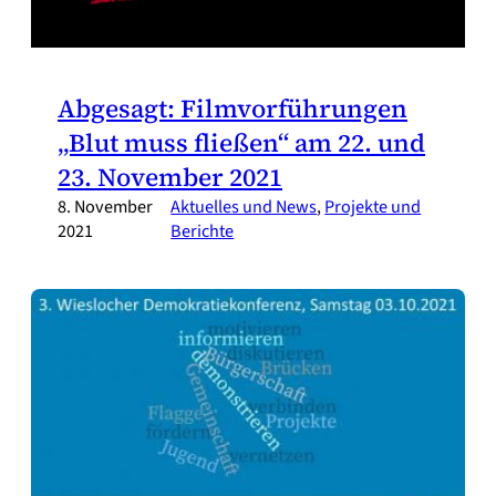
Abgesagt: Filmvorführungen
„Blut muss fließen“ am 22. und
23. November 2021
8. November
Aktuelles und News
, 
Projekte und
2021
Berichte